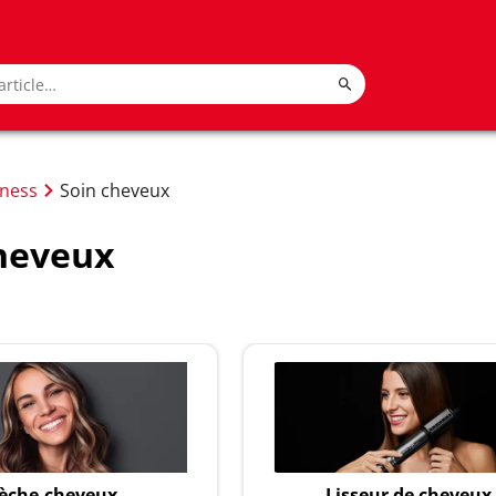
lness
Soin cheveux
heveux
èche-cheveux
Lisseur de cheveux