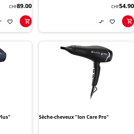
89.00
54.90
CHF
CHF
Plus"
Sèche-cheveux "Ion Care Pro"