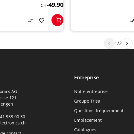
49.90
CHF
1/2
Entreprise
ronics AG
Notre entreprise
asse 121
Groupe Trisa
iengen
Questions fréquemment
0)41 933 00 30
Emplacement
lectronics.ch
Catalogues
 de contact