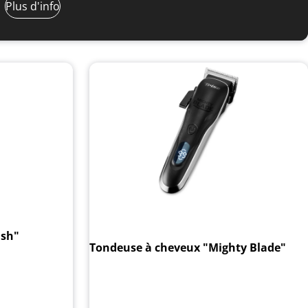
Plus d'info
ush"
Tondeuse à cheveux "Mighty Blade"