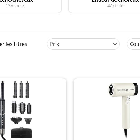
13
Article
4
Article
er les filtres
Prix
Cou