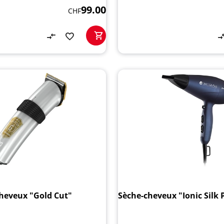
99.00
CHF
heveux "Gold Cut"
Sèche-cheveux "Ionic Silk 