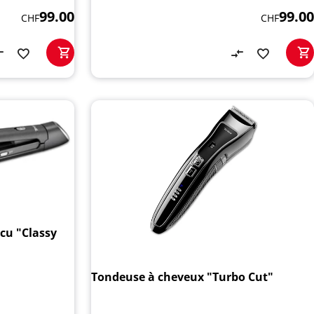
99.00
99.00
CHF
CHF
cu "Classy
Tondeuse à cheveux "Turbo Cut"