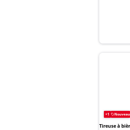
+1
Nouveau
Tireuse à biè