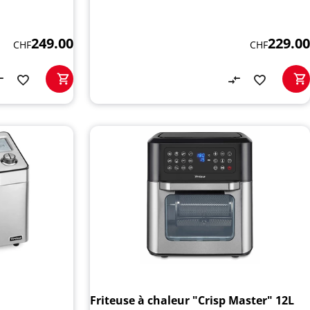
249.00
229.00
CHF
CHF
"
Friteuse à chaleur "Crisp Master" 12L