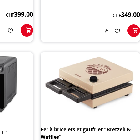
399.00
349.00
CHF
CHF
Fer à bricelets et gaufrier "Bretzeli &
 L"
Waffles"