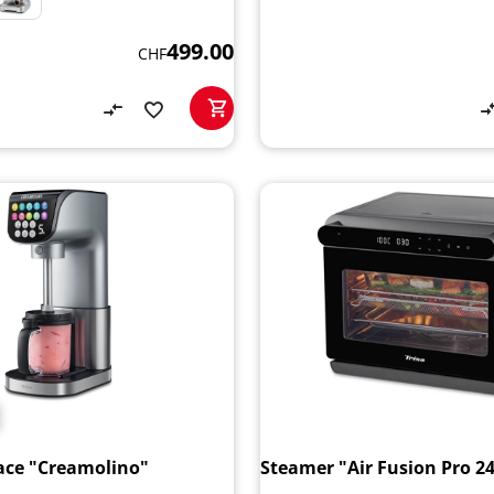
499.00
CHF
ace "Creamolino"
Steamer "Air Fusion Pro 24