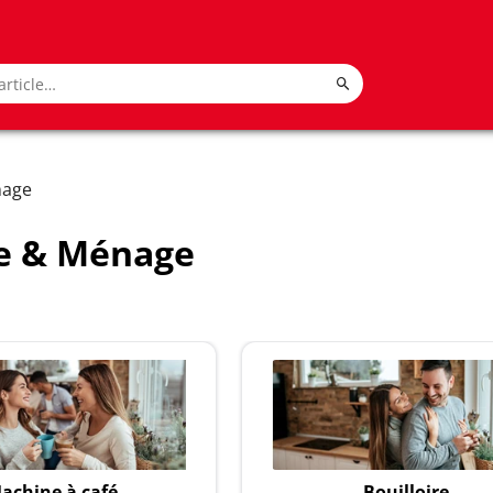
nage
ne & Ménage
achine à café
Bouilloire