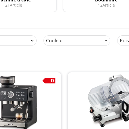
21
Article
12
Article
Couleur
Pui