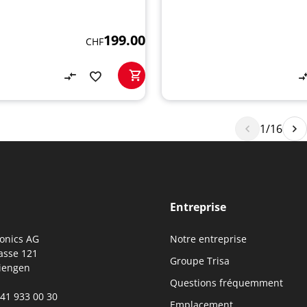
199.00
CHF
1/16
Entreprise
ronics AG
Notre entreprise
asse 121
Groupe Trisa
iengen
Questions fréquemment
0)41 933 00 30
Emplacement