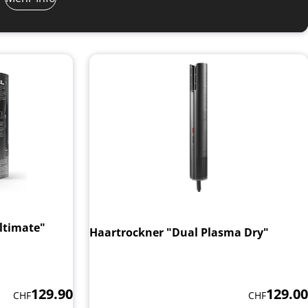
ltimate"
Haartrockner "Dual Plasma Dry"
129.00
129.90
CHF
CHF