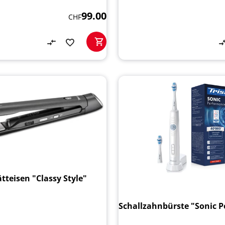
99.00
CHF
tteisen "Classy Style"
Schallzahnbürste "Sonic 