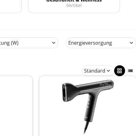
9
Artikel
tung (W)
Energieversorgung
Standard