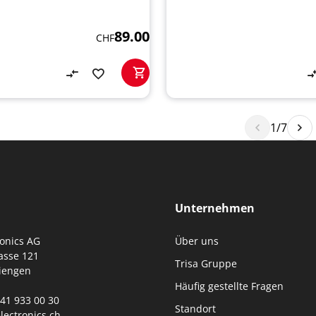
89.00
CHF
1/7
Unternehmen
ronics AG
Über uns
asse 121
Trisa Gruppe
iengen
Häufig gestellte Fragen
0)41 933 00 30
Standort
lectronics.ch