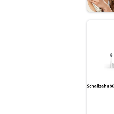
Schallzahnbü