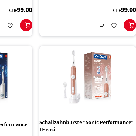
99.00
99.00
CHF
CHF
Schallzahnbürste "Sonic Performance"
Performance"
LE rosè