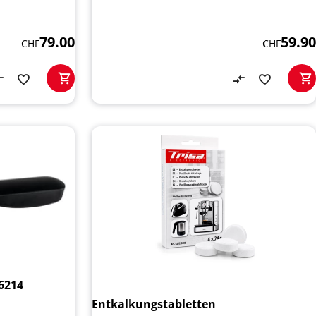
59.90
79.00
CHF
CHF
6214
Entkalkungstabletten