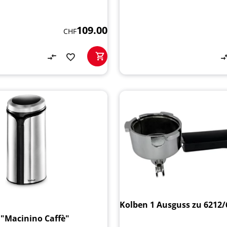
109.00
CHF
Kolben 1 Ausguss zu 6212/
"Macinino Caffè"