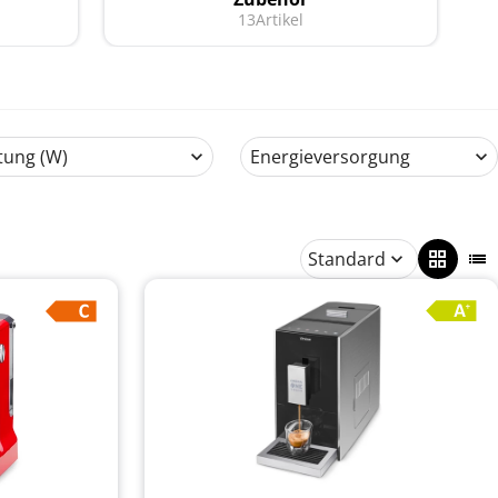
13
Artikel
tung (W)
Energieversorgung
Standard