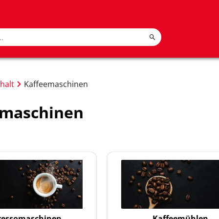
halt
Kaffeemaschinen
emaschinen
ressomaschinen
Kaffeemühlen