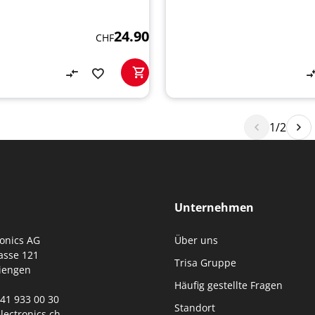
24.90
CHF
1/2
Unternehmen
ronics AG
Über uns
asse 121
Trisa Gruppe
iengen
Häufig gestellte Fragen
0)41 933 00 30
Standort
lectronics.ch