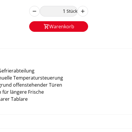
Stück
Warenkorb
Gefrierabteilung
anuelle Temperatursteuerung
fgrund offenstehender Türen
 für längere Frische
barer Tablare