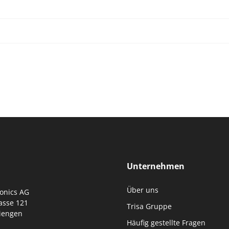
Störung beheben
Unternehmen
Über uns
ronics AG
asse 121
Trisa Gruppe
iengen
Häufig gestellte Fragen