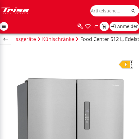
Anmelden
lt Grossgeräte
Kühlschränke
Food Center 512 L, Edels